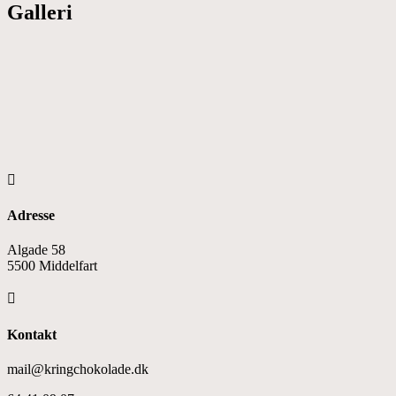
Galleri

Adresse
Algade 58
5500 Middelfart

Kontakt
mail@kringchokolade.dk